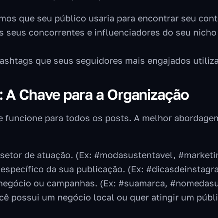
mos que seu público usaria para encontrar seu cont
s seus concorrentes e influenciadores do seu nicho
ashtags que seus seguidores mais engajados utiliz
: A Chave para a Organização
 funcione para todos os posts. A melhor abordagem 
 setor de atuação. (Ex: #modasustentavel, #market
specífico da sua publicação. (Ex: #dicasdeinstagr
 negócio ou campanhas. (Ex: #suamarca, #nomeda
ê possui um negócio local ou quer atingir um públi